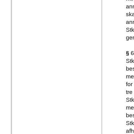
anm
ska
an
Stk
gen
§
6
Stk
bes
me
for
tr
Stk
me
bes
Stk
afh