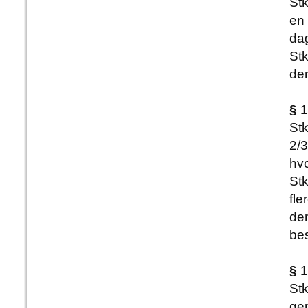
Stk
en 
da
Stk
den
§
1
Stk
2/3
hvo
Stk
fle
de
be
§
1
Stk
ge