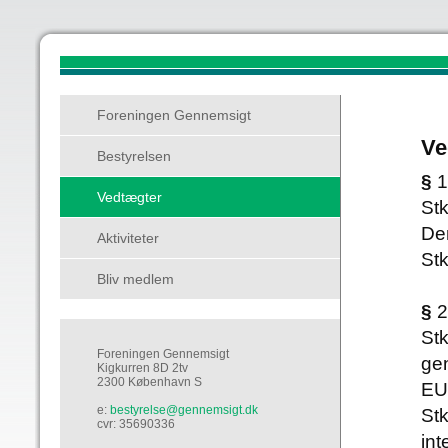
Foreningen Gennemsigt
Ve
Bestyrelsen
§
1
Vedtægter
Stk
De
Aktiviteter
St
Bliv medlem
§
2
Stk
Foreningen Gennemsigt
ge
Kigkurren 8D 2tv
2300 København S
EU
e:
bestyrelse@gennemsigt.dk
Stk
cvr: 35690336
int